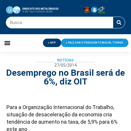
APP
FALE COM O PRESIDENTE MIGUEL TORRES
Palavra do Presidente
Jornal O Metalúrgico
Clube de Campo
Centro de Lazer
NOTÍCIAS
27/05/2014
Desemprego no Brasil será de
6%, diz OIT
Para a Organização Internacional do Trabalho,
situação de desaceleração da economia cria
tendência de aumento na taxa, de 5,9% para 6%
este ano