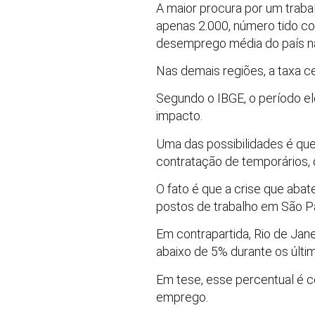
A maior procura por um trab
apenas 2.000, número tido co
desemprego média do país não
Nas demais regiões, a taxa c
Segundo o IBGE, o período ele
impacto.
Uma das possibilidades é que
contratação de temporários, q
O fato é que a crise que abat
postos de trabalho em São Pau
Em contrapartida, Rio de Jan
abaixo de 5% durante os últ
Em tese, esse percentual é 
emprego.