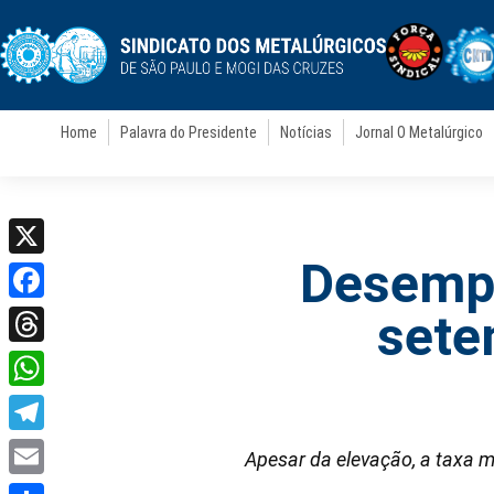
Home
Palavra do Presidente
Notícias
Jornal O Metalúrgico
Desempr
X
Facebook
sete
Threads
WhatsApp
Telegram
Apesar da elevação, a taxa 
Email