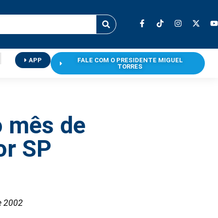
APP
FALE COM O PRESIDENTE MIGUEL
TORRES
o mês de
or SP
e 2002