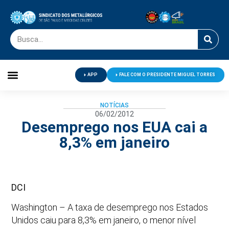
APP
FALE COM O PRESIDENTE MIGUEL TORRES
Palavra do Presidente
Jornal O Metalúrgico
Clube de Campo
Centro de Lazer
NOTÍCIAS
06/02/2012
Desemprego nos EUA cai a
8,3% em janeiro
DCI
Washington – A taxa de desemprego nos Estados
Unidos caiu para 8,3% em janeiro, o menor nível