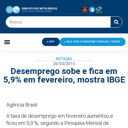
APP
FALE COM O PRESIDENTE MIGUEL TORRES
Palavra do Presidente
Jornal O Metalúrgico
Clube de Campo
Centro de Lazer
NOTÍCIAS
26/03/2015
Desemprego sobe e fica em
5,9% em fevereiro, mostra IBGE
Agência Brasil
A taxa de desemprego em fevereiro aumentou e
ficou em 5,9 %, segundo a Pesquisa Mensal de