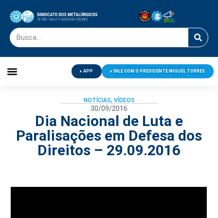
APP
FALE COM O PRESIDENTE MIGUEL TORRES
Palavra do Presidente
Jornal O Metalúrgico
Clube de Campo
Centro de Lazer
NOTÍCIAS
,
VÍDEOS
30/09/2016
Dia Nacional de Luta e
Paralisações em Defesa dos
Direitos – 29.09.2016