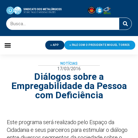
APP
FALE COM O PRESIDENTE MIGUEL TORRES
Palavra do Presidente
Jornal O Metalúrgico
Clube de Campo
Centro de Lazer
NOTÍCIAS
17/03/2016
Diálogos sobre a
Empregabilidade da Pessoa
com Deficiência
Este programa será realizado pelo Espaço da
Cidadania e seus parceiros para estimular o diálogo
entre diversos segmentos da sociedade sobre o