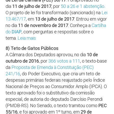
dia
11 de julho de 2017
, por
50 a 26 e 1 abstenção
.
O projeto de lei foi transformado (sancionado) na
Lei
13.467/17
, em
13 de julho de 2017
. Entrou em vigor
no dia
11 de novembro de 2017
. Conheça a
Cartilha
do
DIAP
, com perguntas e respostas sobre o
tema.
Leia mais
8) Teto de Gatos Públicos
A Câmara dos Deputados aprovou, no dia
10 de
outubro de 2016
, por
366 votos a 111
, o texto-base
da
Proposta de Emenda à Constituição (PEC)
241/16
, do Poder Executivo, que cria um teto de
despesas primárias federais reajustado pelo Índice
Nacional de Preços ao Consumidor Amplo (IPCA). O
texto aprovado foi o substitutivo da comissão
especial, de autoria do deputado Darcísio Perondi
(PMDB-RS). No Senado, o texto tramitou como
PEC
55/16
, e foi aprovado em 1º turno, em
29 de