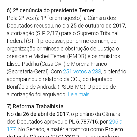
6) 2ª denúncia do presidente Temer
Pela 2ª vez (a 1ª foi em agosto), a Câmara dos
Deputados recusou, no dia
25 de outubro de 2017
,
autorização (SIP 2/17) para o Supremo Tribunal
Federal (STF) processar, por crime comum, de
organização criminosa e obstrução de Justiça o
presidente Michel Temer (PMDB) e os ministros
Eliseu Padilha (Casa Civil) e Moreira Franco
(Secretaria-Geral). Com
251 votos a 233
, o plenário
acompanhou o relatório da CCJ, do deputado
Bonifácio de Andrada (PSDB-MG). O pedido de
autorização foi arquivado.
Leia mais
7) Reforma Trabalhista
No dia
26 de abril de 2017
, o plenário da Câmara
dos Deputados aprovou o
PL 6.787/16
, por
296 a
177
. No Senado, a matéria tramitou como
Projeto
de Lei da Câmara (PLC) 38/17
. Foi aprovado no