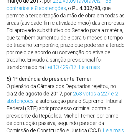
março de 2017
, por
232 votos favoráveis, 188
contrários e 8 abstenções
, o
PL 4.302/98
, que
permite a terceirização da mão de obra em todas as
áreas (atividade-fim e atividade-meio) das empresas.
Foi aprovado substitutivo do Senado para a matéria,
que também aumentou de 3 para 6 meses o tempo
do trabalho temporário, prazo que pode ser alterado
por meio de acordo ou convenção coletiva de
trabalho. Enviado à sanção presidencial foi
transformado na
Lei 13.429/17
.
Leia mais
5) 1ª denúncia do presidente Temer
O plenário da Câmara dos Deputados rejeitou, no
dia
2 de agosto de 2017
, por
263 votos a 227 e 2
abstenções
, a autorização para o Supremo Tribunal
Federal (STF) abrir processo criminal contra o
presidente da República, Michel Temer, por crime
de corrupção passiva, seguindo parecer da
Comissão de Constituição e Justiça (CCJ).
Leia mais