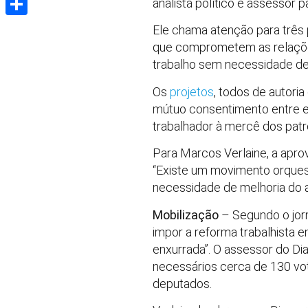
analista político e assessor 
Share
Ele chama atenção para três
que comprometem as relações d
trabalho sem necessidade de 
Os
projetos
, todos de autor
mútuo consentimento entre em
trabalhador à mercê dos patr
Para Marcos Verlaine, a aprov
“Existe um movimento orquestr
necessidade de melhoria do a
Mobilização
– Segundo o jorn
impor a reforma trabalhista
enxurrada”. O assessor do Dia
necessários cerca de 130 vo
deputados.