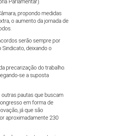
oria Parlamentar).
 Câmara, propondo medidas
extra, o aumento da jornada de
odos.
acordos serão sempre por
 Sindicato, deixando o
 da precarização do trabalho.
alegando-se a suposta
 e outras pautas que buscam
 Congresso em forma de
rovação, já que são
 por aproximadamente 230