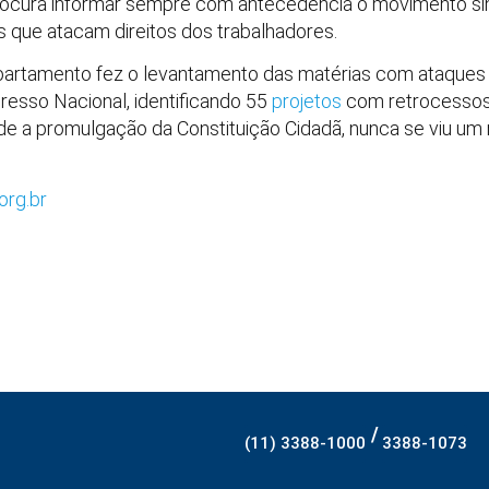
rocura informar sempre com antecedência o movimento sindi
as que atacam direitos dos trabalhadores.
rtamento fez o levantamento das matérias com ataques ao
esso Nacional, identificando 55
projetos
com retrocessos
esde a promulgação da Constituição Cidadã, nunca se viu u
org.br
/
(11) 3388-1000
3388-1073