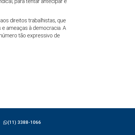
cal, para tentar antecipar e
s direitos trabalhistas, que
 e ameaças à democracia. A
m número tão expressivo de
(11) 3388-1066