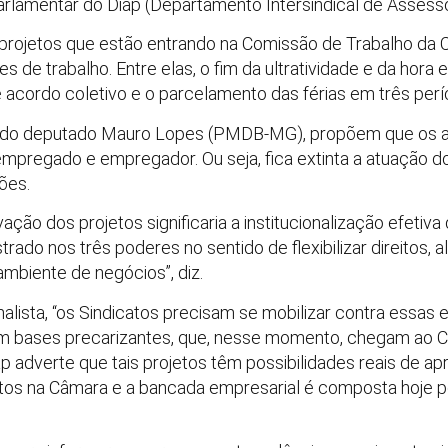
parlamentar do Diap (Departamento Intersindical de Assess
 projetos que estão entrando na Comissão de Trabalho da
e trabalho. Entre elas, o fim da ultratividade e da hora 
acordo coletivo e o parcelamento das férias em três perí
ia do deputado Mauro Lopes (PMDB-MG), propõem que os 
pregado e empregador. Ou seja, fica extinta a atuação do
ões.
ação dos projetos significaria a institucionalização efetiva
ado nos três poderes no sentido de flexibilizar direitos, 
mbiente de negócios”, diz.
alista, “os Sindicatos precisam se mobilizar contra essas
 em bases precarizantes, que, nesse momento, chegam ao
p adverte que tais projetos têm possibilidades reais de ap
tos na Câmara e a bancada empresarial é composta hoje