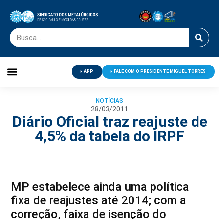
APP
FALE COM O PRESIDENTE MIGUEL TORRES
Palavra do Presidente
Jornal O Metalúrgico
Clube de Campo
Centro de Lazer
NOTÍCIAS
28/03/2011
Diário Oficial traz reajuste de
4,5% da tabela do IRPF
MP estabelece ainda uma política
fixa de reajustes até 2014; com a
correção, faixa de isenção do