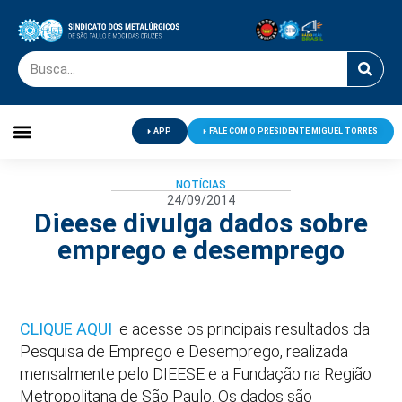
APP
FALE COM O PRESIDENTE MIGUEL TORRES
Palavra do Presidente
Jornal O Metalúrgico
Clube de Campo
Centro de Lazer
NOTÍCIAS
24/09/2014
Dieese divulga dados sobre
emprego e desemprego
CLIQUE AQUI
e acesse os principais resultados da
Pesquisa de Emprego e Desemprego, realizada
mensalmente pelo DIEESE e a Fundação na Região
Metropolitana de São Paulo. Os dados são