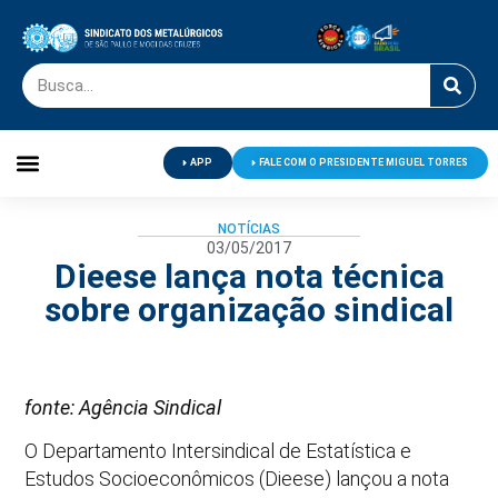
APP
FALE COM O PRESIDENTE MIGUEL TORRES
Palavra do Presidente
Jornal O Metalúrgico
Clube de Campo
Centro de Lazer
NOTÍCIAS
03/05/2017
Dieese lança nota técnica
sobre organização sindical
fonte: Agência Sindical
O Departamento Intersindical de Estatística e
Estudos Socioeconômicos (Dieese) lançou a nota