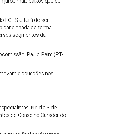
m juros mais baixos que os
do FGTS e terá de ser
ja sancionada de forma
iversos segmentos da
bcomissão, Paulo Paim (PT-
romovam discussões nos
specialistas. No dia 8 de
ntes do Conselho Curador do