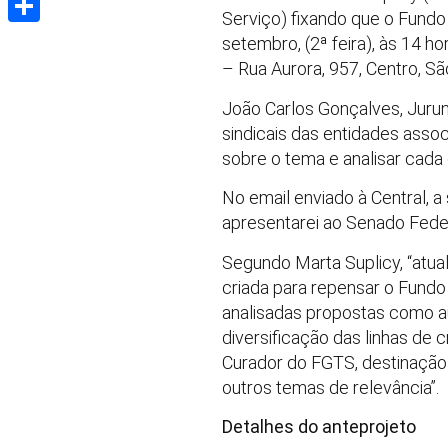
Serviço) fixando que o Fundo
Share
setembro, (2ª feira), às 14 h
– Rua Aurora, 957, Centro, S
João Carlos Gonçalves, Juruna
sindicais das entidades ass
sobre o tema e analisar cada
No email enviado à Central, a
apresentarei ao Senado Feder
Segundo Marta Suplicy, “atu
criada para repensar o Fund
analisadas propostas como au
diversificação das linhas de
Curador do FGTS, destinação
outros temas de relevância”.
Detalhes do anteprojeto