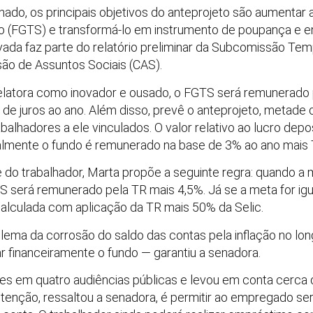
do, os principais objetivos do anteprojeto são aumentar a
o (FGTS) e transformá-lo em instrumento de poupança e 
ovada faz parte do relatório preliminar da Subcomissão Te
ão de Assuntos Sociais (CAS).
 relatora como inovador e ousado, o FGTS será remunerado 
 de juros ao ano. Além disso, prevê o anteprojeto, metade 
rabalhadores a ele vinculados. O valor relativo ao lucro dep
ualmente o fundo é remunerado na base de 3% ao ano mais 
 do trabalhador, Marta propõe a seguinte regra: quando a m
S será remunerado pela TR mais 4,5%. Já se a meta for igual
alculada com aplicação da TR mais 50% da Selic.
ema da corrosão do saldo das contas pela inflação no lo
r financeiramente o fundo — garantiu a senadora.
es em quatro audiências públicas e levou em conta cerca d
tenção, ressaltou a senadora, é permitir ao empregado se