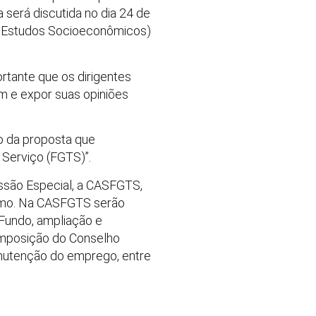
será discutida no dia 24 de
a e Estudos Socioeconômicos)
ortante que os dirigentes
m e expor suas opiniões
ão da proposta que
 Serviço (FGTS)”.
ssão Especial, a CASFGTS,
timo. Na CASFGTS serão
 Fundo, ampliação e
composição do Conselho
anutenção do emprego, entre