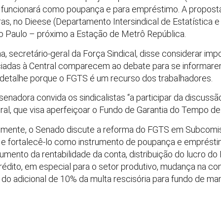
 funcionará como poupança e para empréstimo. A proposta 
oras, no Dieese (Departamento Intersindical de Estatístic
ão Paulo – próximo a Estação de Metrô República.
, secretário-geral da Força Sindical, disse considerar imp
ociadas à Central comparecem ao debate para se informare
 detalhe porque o FGTS é um recurso dos trabalhadores.
 senadora convida os sindicalistas “a participar da discuss
al, que visa aperfeiçoar o Fundo de Garantia do Tempo de
almente, o Senado discute a reforma do FGTS em Subcomi
o e fortalecê-lo como instrumento de poupança e emprés
mento da rentabilidade da conta, distribuição do lucro do
 crédito, em especial para o setor produtivo, mudança na 
 do adicional de 10% da multa rescisória para fundo de m