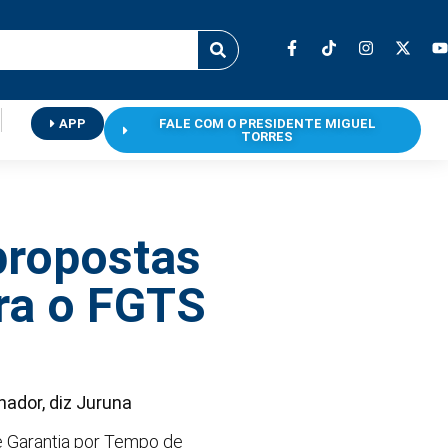
APP
FALE COM O PRESIDENTE MIGUEL
TORRES
propostas
ra o FGTS
hador, diz Juruna
e Garantia por Tempo de