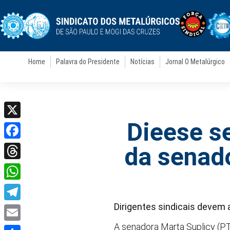
Home
Palavra do Presidente
Notícias
Jornal O Metalúrgico
Dieese s
X
Facebook
da senad
Threads
WhatsApp
Dirigentes sindicais devem 
Telegram
A senadora Marta Suplicy (P
Email