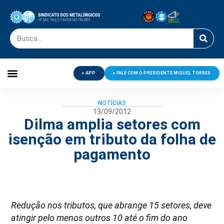
APP
FALE COM O PRESIDENTE MIGUEL TORRES
Palavra do Presidente
Jornal O Metalúrgico
Clube de Campo
Centro de Lazer
NOTÍCIAS
13/09/2012
Dilma amplia setores com
isenção em tributo da folha de
pagamento
Redução nos tributos, que abrange 15 setores, deve
atingir pelo menos outros 10 até o fim do ano