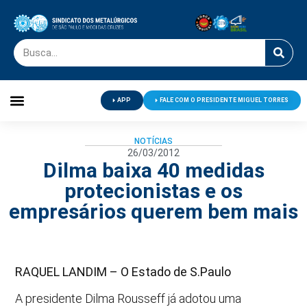
APP
FALE COM O PRESIDENTE MIGUEL TORRES
Palavra do Presidente
Jornal O Metalúrgico
Clube de Campo
Centro de Lazer
NOTÍCIAS
26/03/2012
Dilma baixa 40 medidas
protecionistas e os
empresários querem bem mais
RAQUEL LANDIM – O Estado de S.Paulo
A presidente Dilma Rousseff já adotou uma