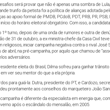
safios será provar que não é apenas uma sombra de Lula, 
nde trunfo da petista foi a política de alianças adotada pe
raças ao apoio formal de PMDB, PCdoB, PDT, PRB, PR, PSB
nício do horário eleitoral obrigatório. Com isso, a candida
 no 1º turno, depois de uma onda de rumores e outra de de
ção de 31 de outubro, a ex-ministra-chefe da Casa Civil te
eligiosos, iniciar campanha negativa contra o rival José 
s de abril, na pré-campanha, por aquilo que chamou de “asse
los adversários.
esidente eleita do Brasil, Dilma sofreu para ganhar trânsit
em ver seu mentor do que a ela própria.
os para guiá-la: Dutra, presidente do PT, e Cardozo, secret
ndeu prontamente aos conselhos do marqueteiro João Sant
na campanha é diferente da especialista em energia que, co
governo após o escândalo do mensalão, em 2005.