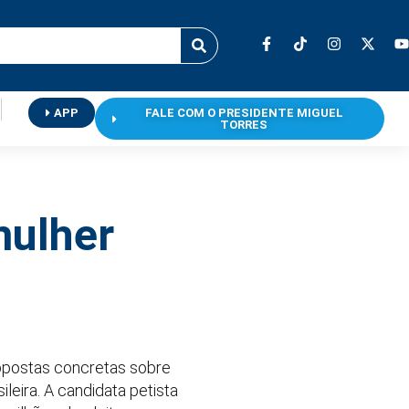
APP
FALE COM O PRESIDENTE MIGUEL
TORRES
mulher
opostas concretas sobre
ileira. A candidata petista