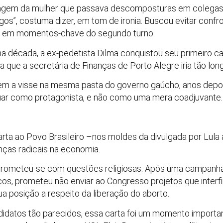
 imagem da mulher que passava descomposturas em colegas 
s”, costuma dizer, em tom de ironia. Buscou evitar confro
te em momentos-chave do segundo turno.
a década, a ex-pedetista Dilma conquistou seu primeiro ca
que a secretária de Finanças de Porto Alegre iria tão lon
a visse na mesma pasta do governo gaúcho, anos depois.
tuar como protagonista, e não como uma mera coadjuvante.
rta ao Povo Brasileiro –nos moldes da divulgada por Lul
nças radicais na economia.
rometeu-se com questões religiosas. Após uma campanha 
cos, prometeu não enviar ao Congresso projetos que interf
a posição a respeito da liberação do aborto.
atos tão parecidos, essa carta foi um momento importan