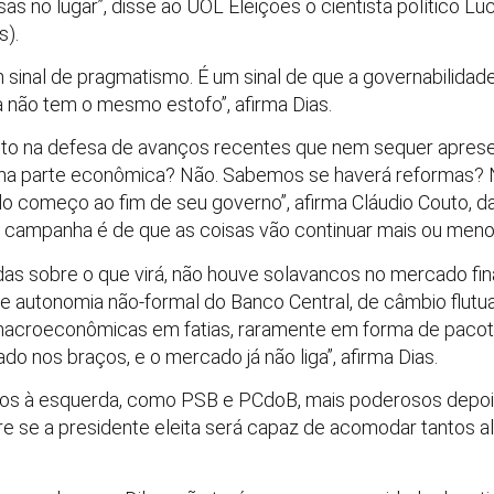
s no lugar”, disse ao UOL Eleições o cientista político Luci
s).
 sinal de pragmatismo. É um sinal de que a governabilidad
la não tem o mesmo estofo”, afirma Dias.
 tanto na defesa de avanços recentes que nem sequer apres
na parte econômica? Não. Sabemos se haverá reformas? 
do começo ao fim de seu governo”, afirma Cláudio Couto, 
ua campanha é de que as coisas vão continuar mais ou men
das sobre o que virá, não houve solavancos no mercado fin
e autonomia não-formal do Banco Central, de câmbio flutu
 macroeconômicas em fatias, raramente em forma de pacote
gado nos braços, e o mercado já não liga”, afirma Dias.
dos à esquerda, como PSB e PCdoB, mais poderosos depoi
 se a presidente eleita será capaz de acomodar tantos al