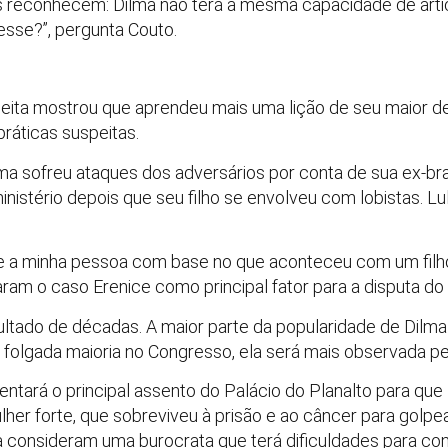
 reconhecem: Dilma não terá a mesma capacidade de articu
esse?”, pergunta Couto.
eita mostrou que aprendeu mais uma lição de seu maior de
ráticas suspeitas.
lma sofreu ataques dos adversários por conta de sua ex-braç
ministério depois que seu filho se envolveu com lobistas.
gue a minha pessoa com base no que aconteceu com um filh
aram o caso Erenice como principal fator para a disputa do
sultado de décadas. A maior parte da popularidade de Dil
la folgada maioria no Congresso, ela será mais observada pel
ntará o principal assento do Palácio do Planalto para que
er forte, que sobreviveu à prisão e ao câncer para golpea
a consideram uma burocrata que terá dificuldades para cond