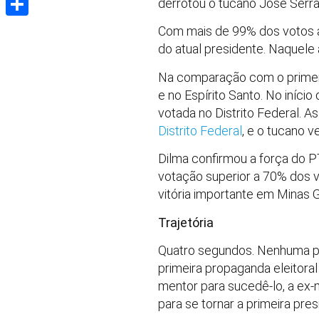
derrotou o tucano José Serr
Share
Com mais de 99% dos votos ap
do atual presidente. Naquele
Na comparação com o primeiro
e no Espírito Santo. No iníci
votada no Distrito Federal. 
Distrito Federal
, e o tucano 
Dilma confirmou a força do 
votação superior a 70% dos 
vitória importante em Minas 
Trajetória
Quatro segundos. Nenhuma pal
primeira propaganda eleitoral
mentor para sucedê-lo, a ex-m
para se tornar a primeira presi