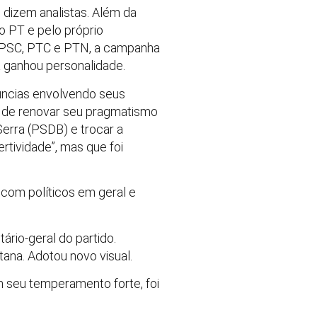
dizem analistas. Além da
lo PT e pelo próprio
, PSC, PTC e PTN, a campanha
ta ganhou personalidade.
núncias envolvendo seus
ve de renovar seu pragmatismo
Serra (PSDB) e trocar a
rtividade”, mas que foi
o com políticos em geral e
ário-geral do partido.
ana. Adotou novo visual.
m seu temperamento forte, foi