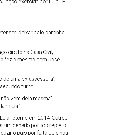
lação exercida por Lula. “E
fensor: deixar pelo caminho
o direito na Casa Civil,
 Lula fez o mesmo com José
o de uma ex-assessora”,
 segundo turno.
ma não vem dela mesma”,
a mídia.”
 Lula retorne em 2014. Outros
r um cenário político repleto
uzir o país por falta de ginga