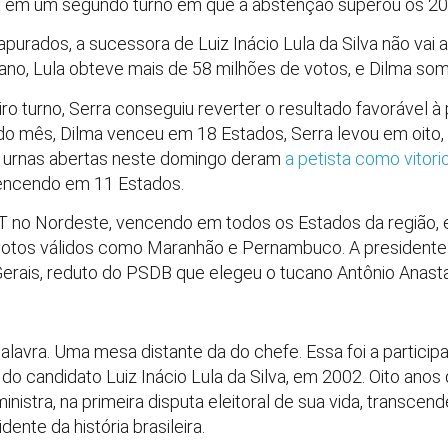
a em um segundo turno em que a abstenção superou os 20 
urados, a sucessora de Luiz Inácio Lula da Silva não vai 
 ano, Lula obteve mais de 58 milhões de votos, e Dilma so
 turno, Serra conseguiu reverter o resultado favorável à 
o do mês, Dilma venceu em 18 Estados, Serra levou em oito, 
As urnas abertas neste domingo deram
a petista como vitor
vencendo em 11 Estados.
PT no Nordeste, vencendo em todos os Estados da região,
votos válidos como Maranhão e Pernambuco. A presidente
Gerais, reduto do PSDB que elegeu o tucano Antônio Anasta
avra. Uma mesa distante da do chefe. Essa foi a particip
 do candidato Luiz Inácio Lula da Silva, em 2002. Oito anos
inistra, na primeira disputa eleitoral de sua vida, transce
dente da história brasileira.