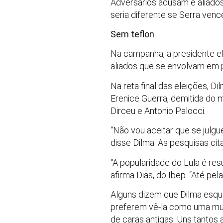
Adversários acusam e aliados
seria diferente se Serra venc
Sem teflon
Na campanha, a presidente el
aliados que se envolvam em p
Na reta final das eleições, Di
Erenice Guerra, demitida do 
Dirceu e Antonio Palocci.
“Não vou aceitar que se jul
disse Dilma. As pesquisas cit
“A popularidade do Lula é re
afirma Dias, do Ibep. “Até pe
Alguns dizem que Dilma esque
preferem vê-la como uma mulh
de caras antigas. Uns tantos 