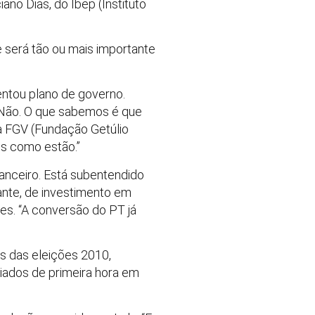
ano Dias, do Ibep (Instituto
e será tão ou mais importante
entou plano de governo.
Não. O que sabemos é que
da FGV (Fundação Getúlio
os como estão.”
anceiro. Está subentendido
ante, de investimento em
s. “A conversão do PT já
s das eleições 2010,
iados de primeira hora em