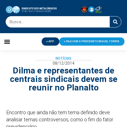
APP
FALE COM O PRESIDENTE MIGUEL TORRES
Palavra do Presidente
Jornal O Metalúrgico
Clube de Campo
Centro de Lazer
NOTÍCIAS
08/12/2014
Dilma e representantes de
centrais sindicais devem se
reunir no Planalto
Encontro que ainda não tem tema definido deve
analisar temas controversos, como o fim do fator
previdenciário