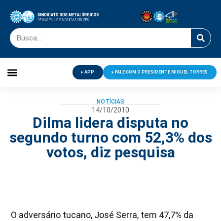
APP
FALE COM O PRESIDENTE MIGUEL TORRES
Palavra do Presidente
Jornal O Metalúrgico
Clube de Campo
Centro de Lazer
NOTÍCIAS
14/10/2010
Dilma lidera disputa no
segundo turno com 52,3% dos
votos, diz pesquisa
O adversário tucano, José Serra, tem 47,7% da