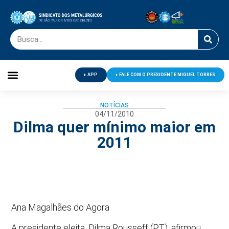
APP
FALE COM O PRESIDENTE MIGUEL TORRES
Palavra do Presidente
Jornal O Metalúrgico
Clube de Campo
Centro de Lazer
NOTÍCIAS
04/11/2010
Dilma quer mínimo maior em
2011
Ana Magalhães do Agora
A presidente eleita, Dilma Rousseff (PT), afirmou