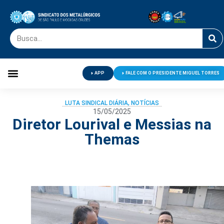
APP
FALE COM O PRESIDENTE MIGUEL TORRES
Palavra do Presidente
Jornal O Metalúrgico
Clube de Campo
Centro de Lazer
LUTA SINDICAL DIÁRIA
,
NOTÍCIAS
15/05/2025
Diretor Lourival e Messias na
Themas