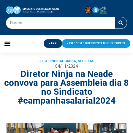
APP
FALE COM O PRESIDENTE MIGUEL TORRES
Palavra do Presidente
Jornal O Metalúrgico
Clube de Campo
Centro de Lazer
LUTA SINDICAL DIÁRIA
,
NOTÍCIAS
04/11/2024
Diretor Ninja na Neade
convova para Assembleia dia 8
no Sindicato
#campanhasalarial2024