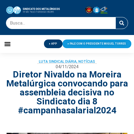
APP
FALE COM O PRESIDENTE MIGUEL TORRES
Palavra do Presidente
Jornal O Metalúrgico
Clube de Campo
Centro de Lazer
LUTA SINDICAL DIÁRIA
,
NOTÍCIAS
04/11/2024
Diretor Nivaldo na Moreira
Metalúrgica convocando para
assembleia decisiva no
Sindicato dia 8
#campanhasalarial2024