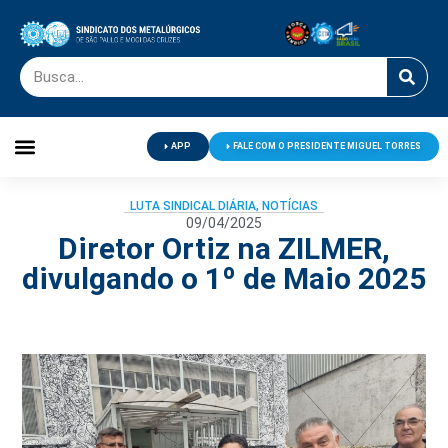
APP
FALE COM O PRESIDENTE MIGUEL TORRES
Palavra do Presidente
Jornal O Metalúrgico
Clube de Campo
Centro de Lazer
LUTA SINDICAL DIÁRIA
,
NOTÍCIAS
09/04/2025
Diretor Ortiz na ZILMER,
divulgando o 1º de Maio 2025