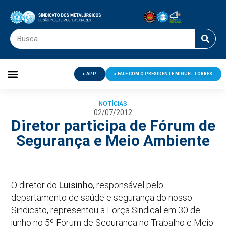
APP
FALE COM O PRESIDENTE MIGUEL TORRES
Palavra do Presidente
Jornal O Metalúrgico
Clube de Campo
Centro de Lazer
NOTÍCIAS
02/07/2012
Diretor participa de Fórum de
Segurança e Meio Ambiente
O diretor do
Luisinho
, responsável pelo
departamento de saúde e segurança do nosso
Sindicato, representou a Força Sindical em 30 de
junho no 5º Fórum de Segurança no Trabalho e Meio