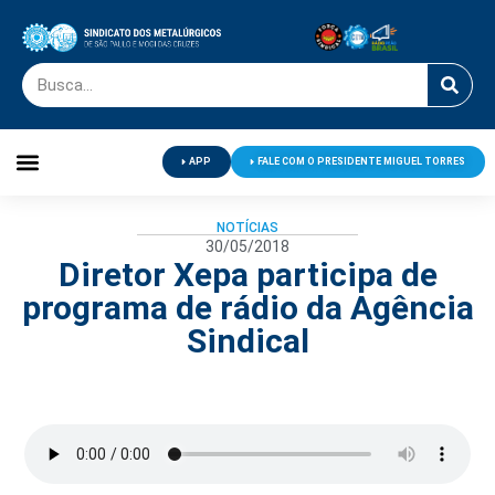
APP
FALE COM O PRESIDENTE MIGUEL TORRES
Palavra do Presidente
Jornal O Metalúrgico
Clube de Campo
Centro de Lazer
NOTÍCIAS
30/05/2018
Diretor Xepa participa de
programa de rádio da Agência
Sindical