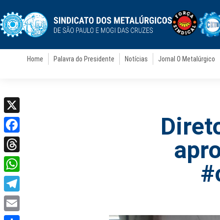
Home
Palavra do Presidente
Notícias
Jornal O Metalúrgico
Diret
X
Facebook
apr
Threads
#
WhatsApp
Telegram
Email