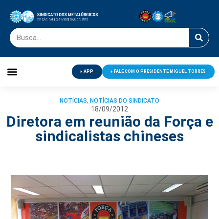
APP
FALE COM O PRESIDENTE MIGUEL TORRES
Palavra do Presidente
Jornal O Metalúrgico
Clube de Campo
Centro de Lazer
NOTÍCIAS
,
NOTÍCIAS DO SINDICATO
18/09/2012
Diretora em reunião da Força e
sindicalistas chineses