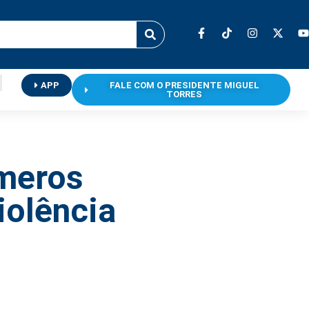
APP
FALE COM O PRESIDENTE MIGUEL
TORRES
úmeros
iolência