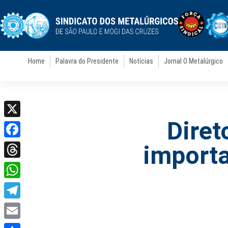
Home
Palavra do Presidente
Notícias
Jornal O Metalúrgico
Diret
X
Facebook
importa
Threads
WhatsApp
Telegram
Email