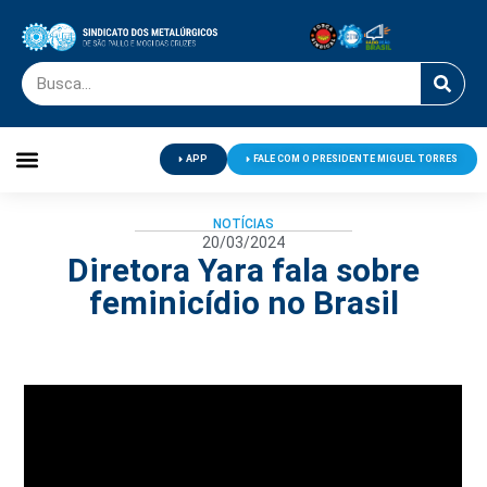
APP
FALE COM O PRESIDENTE MIGUEL TORRES
Palavra do Presidente
Jornal O Metalúrgico
Clube de Campo
Centro de Lazer
NOTÍCIAS
20/03/2024
Diretora Yara fala sobre
feminicídio no Brasil