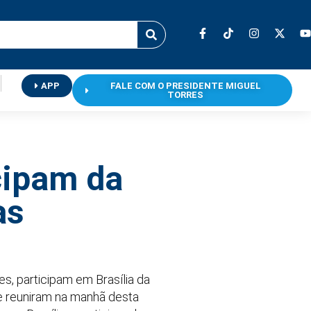
APP
FALE COM O PRESIDENTE MIGUEL
TORRES
cipam da
as
es, participam em Brasília da
se reuniram na manhã desta