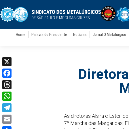
Home
Palavra do Presidente
Notícias
Jornal O Metalúrgico
Diretor
X
Facebook
M
Threads
WhatsApp
As diretoras Alsira e Ester, 
Telegram
7ª Marcha das Margaridas. Ela
Email