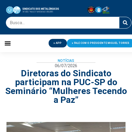
APP
FALE COM O PRESIDENTE MIGUEL TORRES
Palavra do Presidente
Jornal O Metalúrgico
Clube de Campo
Centro de Lazer
NOTÍCIAS
06/07/2026
Diretoras do Sindicato
participam na PUC-SP do
Seminário “Mulheres Tecendo
a Paz”