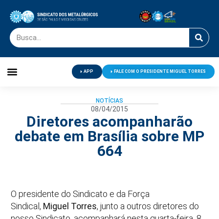
APP
FALE COM O PRESIDENTE MIGUEL TORRES
Palavra do Presidente
Jornal O Metalúrgico
Clube de Campo
Centro de Lazer
NOTÍCIAS
08/04/2015
Diretores acompanharão
debate em Brasília sobre MP
664
O presidente do Sindicato e da Força
Sindical,
Miguel Torres
, junto a outros diretores do
nosso Sindicato, acompanhará nesta quarta-feira, 8