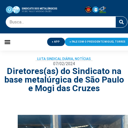
APP
FALE COM O PRESIDENTE MIGUEL TORRES
Palavra do Presidente
Jornal O Metalúrgico
Clube de Campo
Centro de Lazer
LUTA SINDICAL DIÁRIA
,
NOTÍCIAS
07/02/2024
Diretores(as) do Sindicato na
base metalúrgica de São Paulo
e Mogi das Cruzes