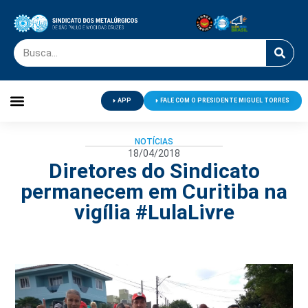
APP
FALE COM O PRESIDENTE MIGUEL TORRES
Palavra do Presidente
Jornal O Metalúrgico
Clube de Campo
Centro de Lazer
NOTÍCIAS
18/04/2018
Diretores do Sindicato
permanecem em Curitiba na
vigília #LulaLivre