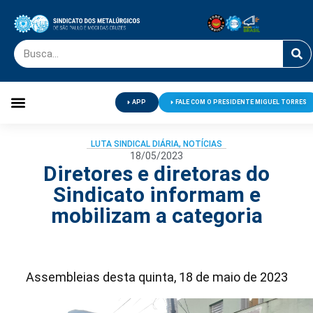
APP
FALE COM O PRESIDENTE MIGUEL TORRES
Palavra do Presidente
Jornal O Metalúrgico
Clube de Campo
Centro de Lazer
LUTA SINDICAL DIÁRIA
,
NOTÍCIAS
18/05/2023
Diretores e diretoras do
Sindicato informam e
mobilizam a categoria
Assembleias desta quinta, 18 de maio de 2023