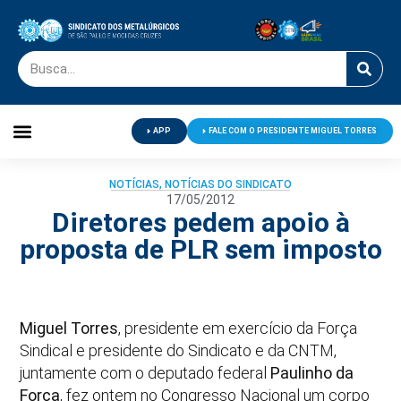
APP
FALE COM O PRESIDENTE MIGUEL TORRES
Palavra do Presidente
Jornal O Metalúrgico
Clube de Campo
Centro de Lazer
NOTÍCIAS
,
NOTÍCIAS DO SINDICATO
17/05/2012
Diretores pedem apoio à
proposta de PLR sem imposto
Miguel Torres
, presidente em exercício da Força
Sindical e presidente do Sindicato e da CNTM,
juntamente com o deputado federal
Paulinho da
Força
, fez ontem no Congresso Nacional um corpo