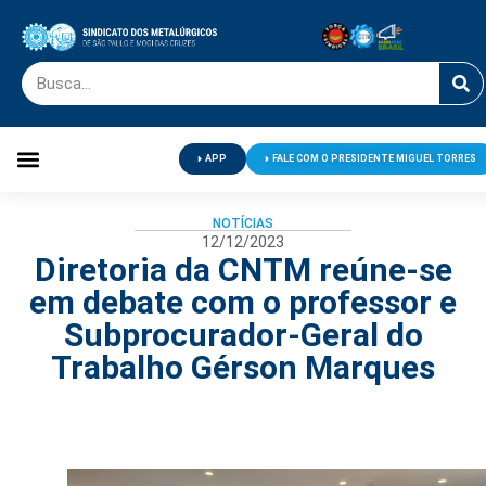
APP
FALE COM O PRESIDENTE MIGUEL TORRES
Palavra do Presidente
Jornal O Metalúrgico
Clube de Campo
Centro de Lazer
NOTÍCIAS
12/12/2023
Diretoria da CNTM reúne-se
em debate com o professor e
Subprocurador-Geral do
Trabalho Gérson Marques