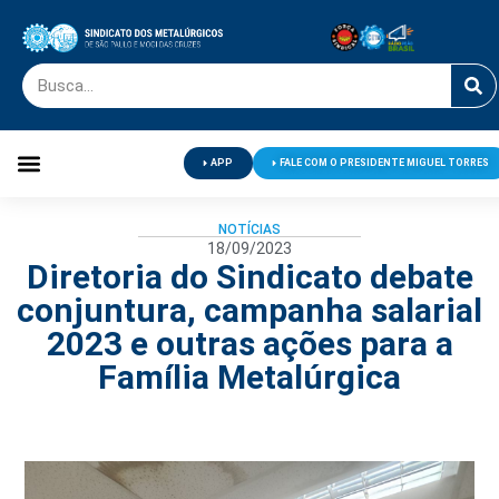
APP
FALE COM O PRESIDENTE MIGUEL TORRES
Palavra do Presidente
Jornal O Metalúrgico
Clube de Campo
Centro de Lazer
NOTÍCIAS
18/09/2023
Diretoria do Sindicato debate
conjuntura, campanha salarial
2023 e outras ações para a
Família Metalúrgica