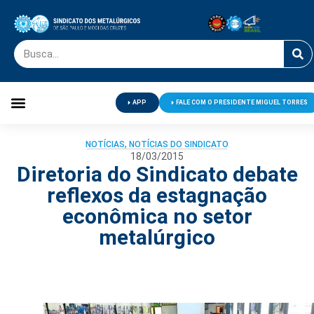
APP
FALE COM O PRESIDENTE MIGUEL TORRES
Palavra do Presidente
Jornal O Metalúrgico
Clube de Campo
Centro de Lazer
NOTÍCIAS
,
NOTÍCIAS DO SINDICATO
18/03/2015
Diretoria do Sindicato debate
reflexos da estagnação
econômica no setor
metalúrgico