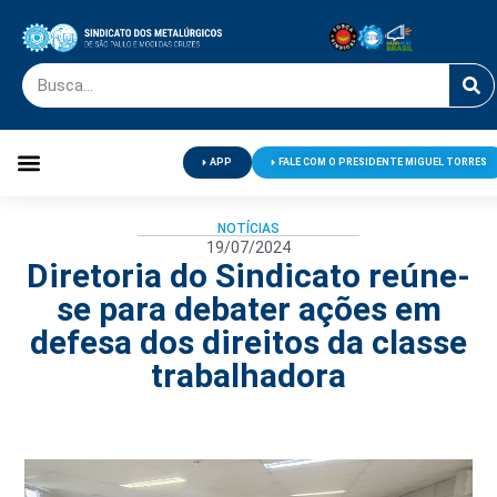
APP
FALE COM O PRESIDENTE MIGUEL TORRES
Palavra do Presidente
Jornal O Metalúrgico
Clube de Campo
Centro de Lazer
NOTÍCIAS
19/07/2024
Diretoria do Sindicato reúne-
se para debater ações em
defesa dos direitos da classe
trabalhadora