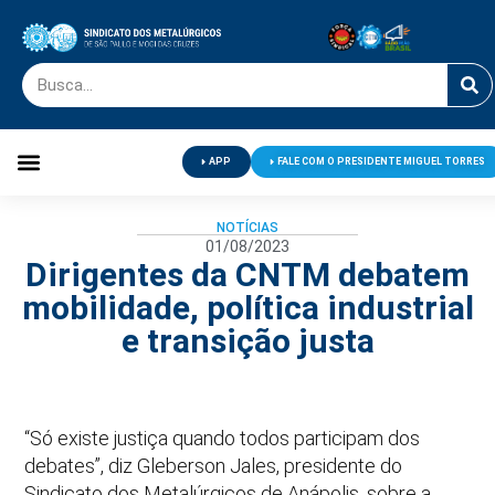
APP
FALE COM O PRESIDENTE MIGUEL TORRES
Palavra do Presidente
Jornal O Metalúrgico
Clube de Campo
Centro de Lazer
NOTÍCIAS
01/08/2023
Dirigentes da CNTM debatem
mobilidade, política industrial
e transição justa
“Só existe justiça quando todos participam dos
debates”, diz Gleberson Jales, presidente do
Sindicato dos Metalúrgicos de Anápolis, sobre a