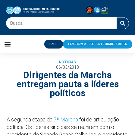
APP
FALE COM O PRESIDENTE MIGUEL TORRES
Palavra do Presidente
Jornal O Metalúrgico
Clube de Campo
Centro de Lazer
NOTÍCIAS
06/03/2013
Dirigentes da Marcha
entregam pauta a líderes
políticos
A segunda etapa da
7ª Marcha
foi de articulação
política. Os líderes sindicais se reuniram com o
presidente do Senado Renan Calheiros, o presidente