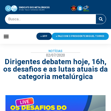
APP
FALE COM O PRESIDENTE MIGUEL TORRES
Palavra do Presidente
Jornal O Metalúrgico
Clube de Campo
Centro de Lazer
NOTÍCIAS
02/07/2020
Dirigentes debatem hoje, 16h,
os desafios e as lutas atuais da
categoria metalúrgica