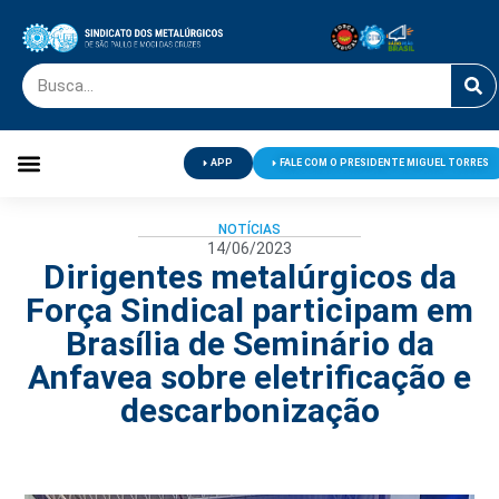
APP
FALE COM O PRESIDENTE MIGUEL TORRES
Palavra do Presidente
Jornal O Metalúrgico
Clube de Campo
Centro de Lazer
NOTÍCIAS
14/06/2023
Dirigentes metalúrgicos da
Força Sindical participam em
Brasília de Seminário da
Anfavea sobre eletrificação e
descarbonização