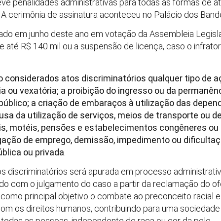
evê penalidades administrativas para todas as formas de at
. A cerimônia de assinatura aconteceu no Palácio dos Band
rovado em junho deste ano em votação da Assembleia Legisl
e até R$ 140 mil ou a suspensão de licença, caso o infrat
o considerados atos discriminatórios qualquer tipo de aç
ia ou vexatória; a proibição do ingresso ou da permanê
público; a criação de embaraços à utilização das depe
recusa da utilização de serviços, meios de transporte o
s, motéis, pensões e estabelecimentos congêneres ou 
negação de emprego, demissão, impedimento ou dificult
blica ou privada
.
os discriminatórios será apurada em processo administrativ
do com o julgamento do caso a partir da reclamação do of
 como principal objetivo o combate ao preconceito racial e
m os direitos humanos, contribuindo para uma sociedad
 todas as pessoas, independente de raça ou cor da pele.