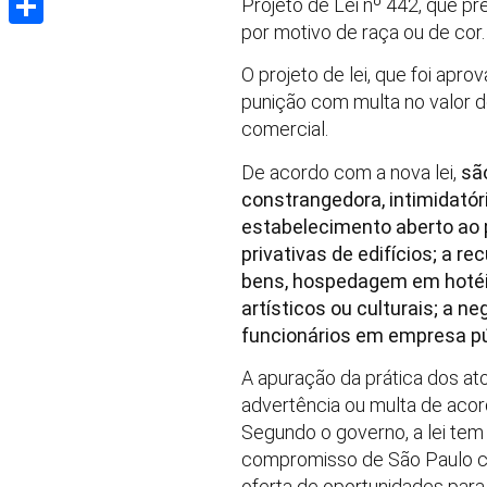
Projeto de Lei nº 442, que pr
por motivo de raça ou de cor
Share
O projeto de lei, que foi ap
punição com multa no valor d
comercial.
De acordo com a nova lei,
sã
constrangedora, intimidatór
estabelecimento aberto ao 
privativas de edifícios; a 
bens, hospedagem em hotéi
artísticos ou culturais; a 
funcionários em empresa pú
A apuração da prática dos at
advertência ou multa de acor
Segundo o governo, a lei tem
compromisso de São Paulo co
oferta de oportunidades para