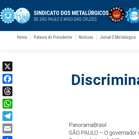
Home
Palavra do Presidente
Notícias
Jornal O Metalúrgico
Discrimin
X
Facebook
Threads
WhatsApp
PanoramaBrasil
Telegram
SÃO PAULO – O governador do
Email