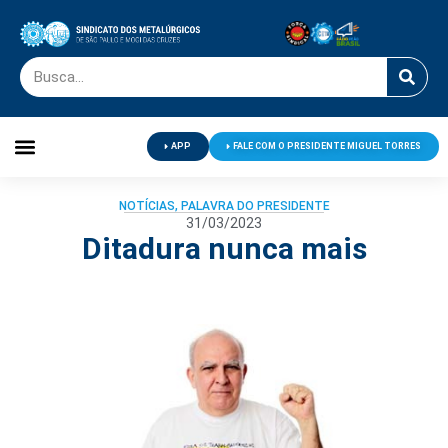
APP
FALE COM O PRESIDENTE MIGUEL TORRES
Palavra do Presidente
Jornal O Metalúrgico
Clube de Campo
Centro de Lazer
NOTÍCIAS
,
PALAVRA DO PRESIDENTE
31/03/2023
Ditadura nunca mais