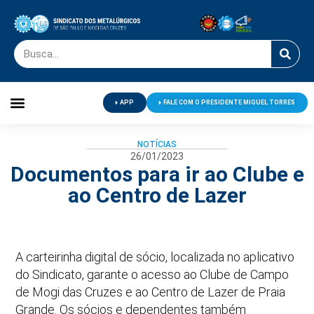
APP
FALE COM O PRESIDENTE MIGUEL TORRES
Palavra do Presidente
Jornal O Metalúrgico
Clube de Campo
Centro de Lazer
NOTÍCIAS
26/01/2023
Documentos para ir ao Clube e
ao Centro de Lazer
A carteirinha digital de sócio, localizada no aplicativo
do Sindicato, garante o acesso ao Clube de Campo
de Mogi das Cruzes e ao Centro de Lazer de Praia
Grande. Os sócios e dependentes também