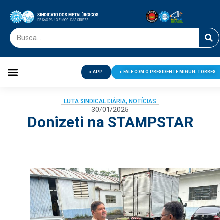
APP
FALE COM O PRESIDENTE MIGUEL TORRES
Palavra do Presidente
Jornal O Metalúrgico
Clube de Campo
Centro de Lazer
LUTA SINDICAL DIÁRIA
,
NOTÍCIAS
30/01/2025
Donizeti na STAMPSTAR