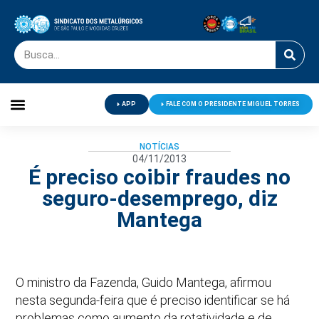
APP
FALE COM O PRESIDENTE MIGUEL TORRES
Palavra do Presidente
Jornal O Metalúrgico
Clube de Campo
Centro de Lazer
NOTÍCIAS
04/11/2013
É preciso coibir fraudes no
seguro-desemprego, diz
Mantega
O ministro da Fazenda, Guido Mantega, afirmou
nesta segunda-feira que é preciso identificar se há
problemas como aumento da rotatividade e de