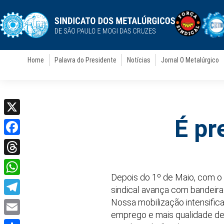
Home
Palavra do Presidente
Notícias
Jornal O Metalúrgico
É pr
X
Facebook
Threads
Depois do 1º de Maio, com o 
WhatsApp
sindical avança com bandeira
Nossa mobilização intensific
Telegram
emprego e mais qualidade de
Email