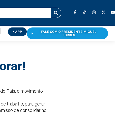
APP
FALE COM O PRESIDENTE MIGUEL
TORRES
orar!
l do País, o movimento
de trabalho, para gerar
omisso de consolidar no