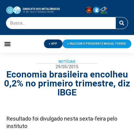
APP
FALE COM O PRESIDENTE MIGUEL TORRES
Palavra do Presidente
Jornal O Metalúrgico
Clube de Campo
Centro de Lazer
NOTÍCIAS
29/05/2015
Economia brasileira encolheu
0,2% no primeiro trimestre, diz
IBGE
Resultado foi divulgado nesta sexta-feira pelo
instituto